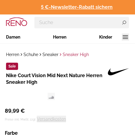
5 €-Newsletter-Rabatt sichern
Damen
Herren
Kinder
Herren
Schuhe
Sneaker
Sneaker High
Sale
Hersteller
​Nike Court Vision Mid Next Nature Herren
:
Sneaker High
89,99 €
Versandkosten
Preise inkl. MwSt. zzgl.
Farbe