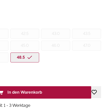
42.5
43.0
43.5
45.0
46.0
47.0
48.5
In den Warenkorb
it: 1 - 3 Werktage