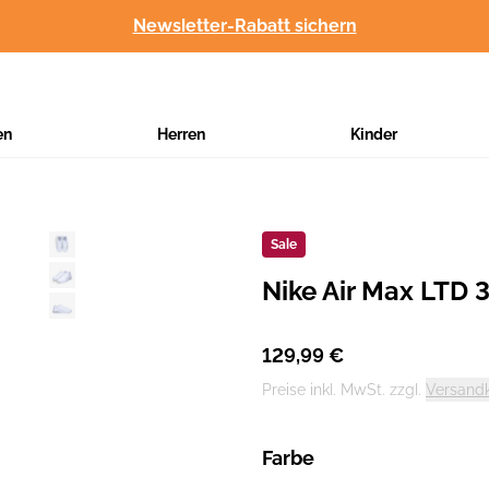
Newsletter-Rabatt sichern
en
Herren
Kinder
Sale
Nike Air Max LTD 
Hersteller
:
129,99 €
Preise inkl. MwSt. zzgl.
Versand
Farbe