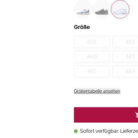
Größe
41.0
42.0
44.0
44.5
47.5
48.0
Größentabelle ansehen
Sofort verfügbar, Lieferze