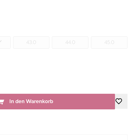
43.0
44.0
45.0
In den Warenkorb