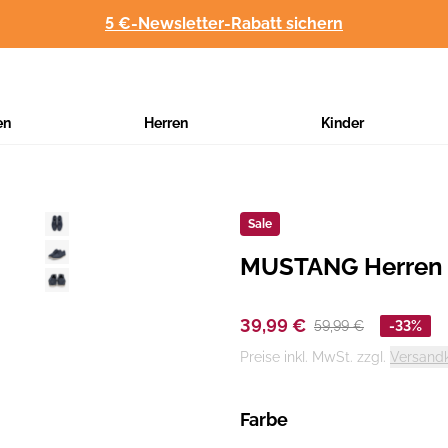
5 €-Newsletter-Rabatt sichern
en
Herren
Kinder
Sale
MUSTANG Herren 
Hersteller
:
39,99 €
59,99 €
-33%
Preise inkl. MwSt. zzgl.
Versand
Farbe