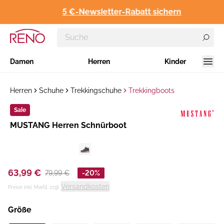
5 €-Newsletter-Rabatt sichern
Damen
Herren
Kinder
Herren
Schuhe
Trekkingschuhe
Trekkingboots
Sale
Hersteller
​MUSTANG Herren Schnürboot
:
63,99 €
79,99 €
-20%
Versandkosten
Preise inkl. MwSt. zzgl.
Größe