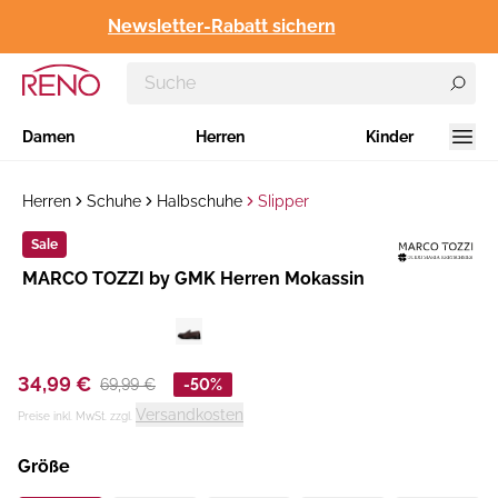
Newsletter-Rabatt sichern
Damen
Herren
Kinder
Herren
Schuhe
Halbschuhe
Slipper
Sale
Hersteller
​MARCO TOZZI by GMK Herren Mokassin
:
34,99 €
69,99 €
-50%
Versandkosten
Preise inkl. MwSt. zzgl.
Größe