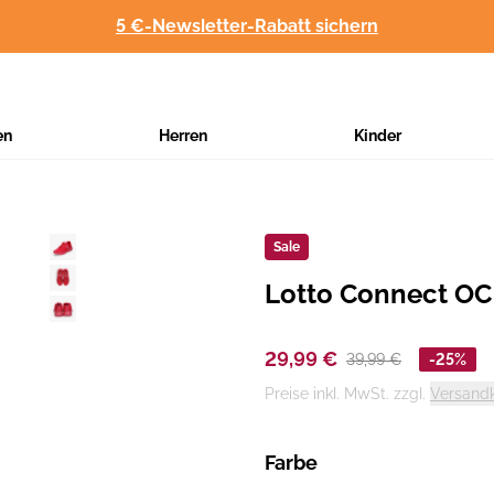
5 €-Newsletter-Rabatt sichern
en
Herren
Kinder
Sale
Lotto Connect OC
Hersteller
:
29,99 €
39,99 €
-25%
Preise inkl. MwSt. zzgl.
Versand
Farbe