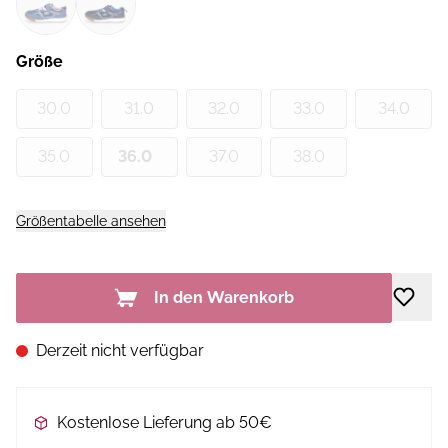
Größe
30.0
31.0
32.0
33.0
34.0
35.0
36.0
37.0
38.0
Größentabelle ansehen
In den Warenkorb
Derzeit nicht verfügbar
Kostenlose Lieferung ab 50€