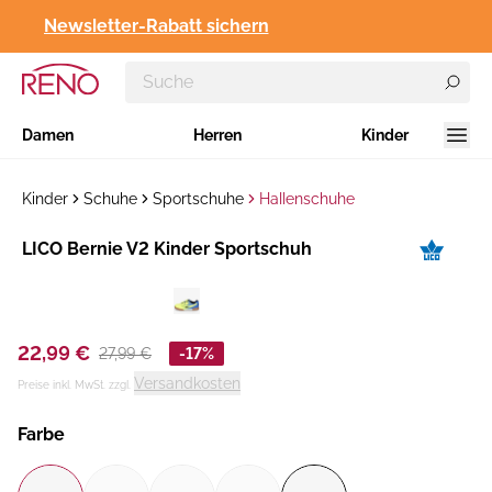
Newsletter-Rabatt sichern
Damen
Herren
Kinder
Kinder
Schuhe
Sportschuhe
Hallenschuhe
Hersteller
LICO Bernie V2 Kinder Sportschuh
:
22,99 €
27,99 €
-17%
Versandkosten
Preise inkl. MwSt. zzgl.
Farbe