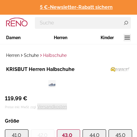
5 €-Newsletter-Rabatt sichern
Damen
Herren
Kinder
Herren
Schuhe
Halbschuhe
Hersteller
KRISBUT Herren Halbschuhe
:
119,99 €
Versandkosten
Preise inkl. MwSt. zzgl.
Größe
41.0
42.0
43.0
44.0
45.0