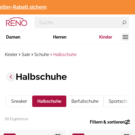
ter-Rabatt sichern
Damen
Herren
Kinder
Kinder
Sale
Schuhe
Halbschuhe
Halbschuhe
Sneaker
Halbschuhe
Barfußschuhe
Sportschuhe
68 Ergebnisse
Filtern & sortieren