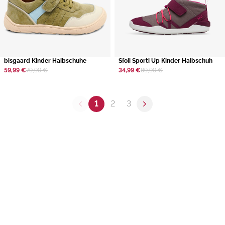
bisgaard Kinder Halbschuhe
​Sfoli Sporti Up Kinder Halbschuh
59,99 €
79,99 €
34,99 €
89,99 €
1
2
3
Previous page
Next page