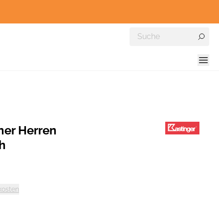
nner Herren
h
kosten