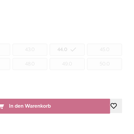
43.0
44.0
45.0
48.0
49.0
50.0
In den Warenkorb