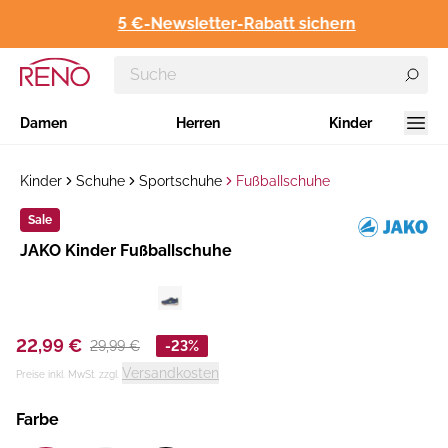
5 €-Newsletter-Rabatt sichern
Damen
Herren
Kinder
Kinder
Schuhe
Sportschuhe
Fußballschuhe
Sale
Hersteller
JAKO Kinder Fußballschuhe
:
22,99 €
29,99 €
-23%
Versandkosten
Preise inkl. MwSt. zzgl.
Farbe