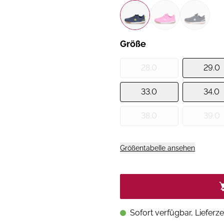
Größe
28.0
29.0
33.0
34.0
38.0
39.0
Größentabelle ansehen
Sofort verfügbar, Lieferze