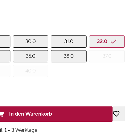
30.0
31.0
32.0
35.0
36.0
37.0
40.0
In den Warenkorb
it: 1 - 3 Werktage