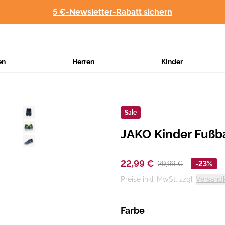
5 €-Newsletter-Rabatt sichern
en
Herren
Kinder
Sale
JAKO Kinder Fußb
Hersteller
:
22,99 €
29,99 €
-23%
Preise inkl. MwSt. zzgl.
Versand
Farbe