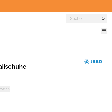
allschuhe
kosten