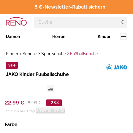
5 €-Newsletter-Rabatt sichern
Damen
Herren
Kinder
Kinder
Schuhe
Sportschuhe
Fußballschuhe
Sale
Hersteller
JAKO Kinder Fußballschuhe
:
22,99 €
29,99 €
-23%
Versandkosten
Preise inkl. MwSt. zzgl.
Farbe