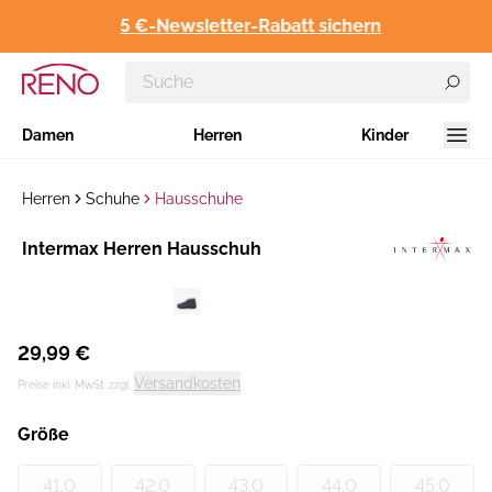
5 €-Newsletter-Rabatt sichern
Damen
Herren
Kinder
Herren
Schuhe
Hausschuhe
Hersteller
Intermax Herren Hausschuh
:
29,99 €
Versandkosten
Preise inkl. MwSt. zzgl.
Größe
41.0
42.0
43.0
44.0
45.0