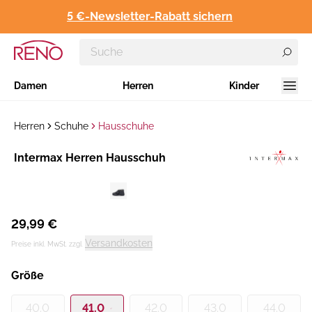
5 €-Newsletter-Rabatt sichern
Damen
Herren
Kinder
Herren
Schuhe
Hausschuhe
Hersteller
Intermax Herren Hausschuh
:
29,99 €
Versandkosten
Preise inkl. MwSt. zzgl.
Größe
40.0
41.0
42.0
43.0
44.0