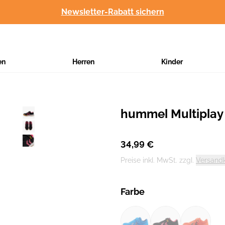
Newsletter-Rabatt sichern
en
Herren
Kinder
hummel Multiplay
Hersteller
:
34,99 €
Preise inkl. MwSt. zzgl.
Versand
Farbe