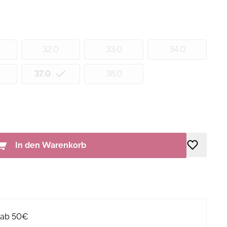
32.0
33.0
34.0
37.0
38.0
In den Warenkorb
g ab 50€