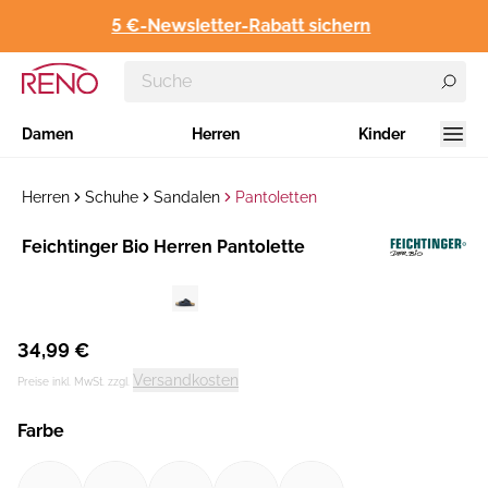
5 €-Newsletter-Rabatt sichern
Damen
Herren
Kinder
Herren
Schuhe
Sandalen
Pantoletten
Hersteller
Feichtinger Bio Herren Pantolette
:
34,99 €
Versandkosten
Preise inkl. MwSt. zzgl.
Farbe