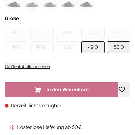
Größe
41.0
42.0
43.0
44.0
45.0
46.0
47.0
48.0
49.0
50.0
Größentabelle ansehen
In den Warenkorb
Derzeit nicht verfügbar
Kostenlose Lieferung ab 50€