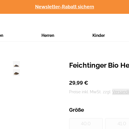
Newsletter-Rabatt sichern
en
Herren
Kinder
Feichtinger Bio H
Hersteller
:
29,99 €
Preise inkl. MwSt. zzgl.
Versand
Größe
40.0
41.0