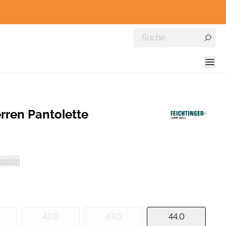
erren Pantolette
kosten
42.0
43.0
44.0