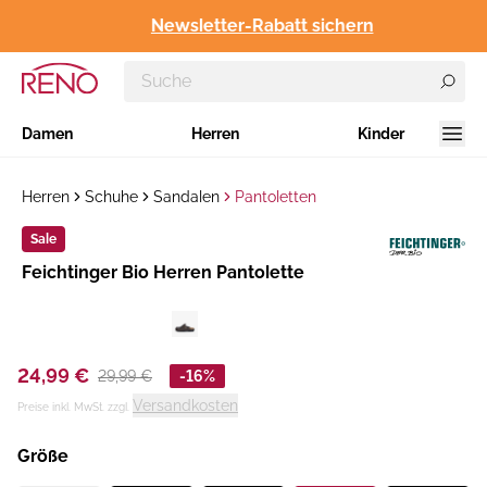
Newsletter-Rabatt sichern
Damen
Herren
Kinder
Herren
Schuhe
Sandalen
Pantoletten
Sale
Hersteller
​Feichtinger Bio Herren Pantolette
:
24,99 €
29,99 €
-16%
Versandkosten
Preise inkl. MwSt. zzgl.
Größe