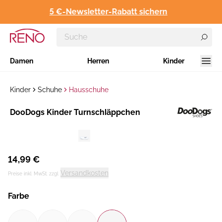
5 €-Newsletter-Rabatt sichern
Damen
Herren
Kinder
Kinder
Schuhe
Hausschuhe
Hersteller
​DooDogs Kinder Turnschläppchen
:
14,99 €
Versandkosten
Preise inkl. MwSt. zzgl.
Farbe