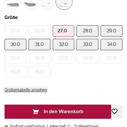
Größe
25.0
26.0
27.0
28.0
29.0
30.0
31.0
32.0
33.0
34.0
35.0
36.0
37.0
38.0
39.0
40.0
41.0
Größentabelle ansehen
In den Warenkorb
Sofort verfügbar, Lieferzeit: 1 - 3 Werktage