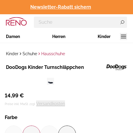
Newsletter-Rabatt sichern
Damen
Herren
Kinder
Kinder
Schuhe
Hausschuhe
Hersteller
​DooDogs Kinder Turnschläppchen
:
14,99 €
Versandkosten
Preise inkl. MwSt. zzgl.
Farbe