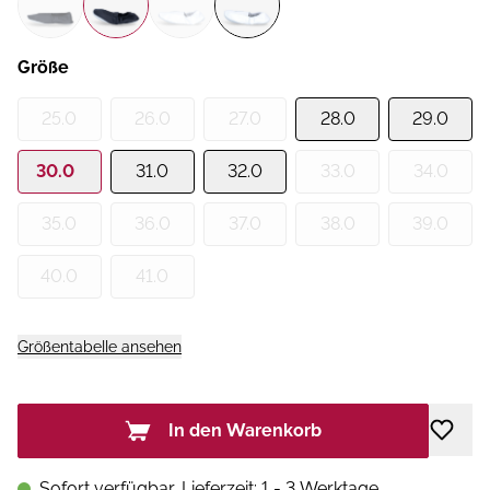
Größe
25.0
26.0
27.0
28.0
29.0
30.0
31.0
32.0
33.0
34.0
35.0
36.0
37.0
38.0
39.0
40.0
41.0
Größentabelle ansehen
In den Warenkorb
Sofort verfügbar, Lieferzeit: 1 - 3 Werktage