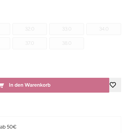
32.0
33.0
34.0
37.0
38.0
In den Warenkorb
g ab 50€