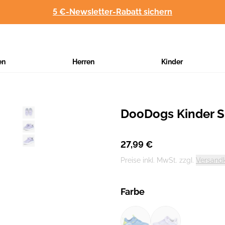
5 €-Newsletter-Rabatt sichern
en
Herren
Kinder
DooDogs Kinder 
Hersteller
:
27,99 €
Preise inkl. MwSt. zzgl.
Versand
Farbe