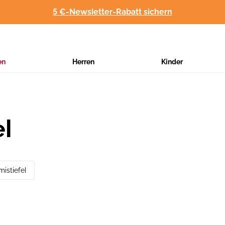
5 €-Newsletter-Rabatt sichern
en
Herren
Kinder
el
istiefel