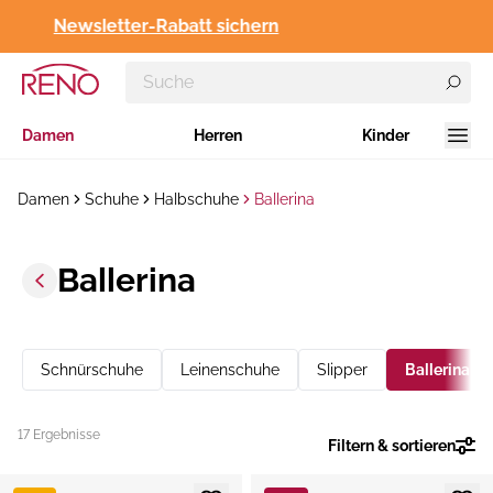
Newsletter-Rabatt sichern
Damen
Herren
Kinder
Damen
Schuhe
Halbschuhe
Ballerina
Ballerina
Schnürschuhe
Leinenschuhe
Slipper
Ballerina
17 Ergebnisse
Filtern & sortieren