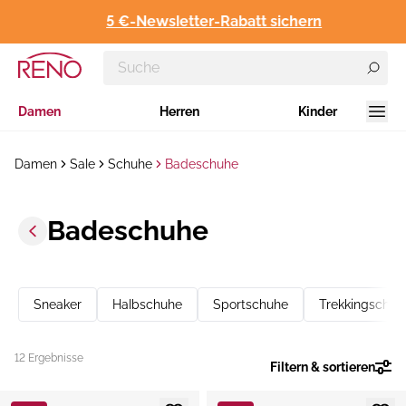
5 €-Newsletter-Rabatt sichern
Damen
Herren
Kinder
Damen
Sale
Schuhe
Badeschuhe
Badeschuhe
Sneaker
Halbschuhe
Sportschuhe
Trekkingschuh
12 Ergebnisse
Filtern & sortieren