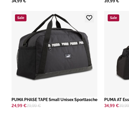
34,99 €
39,99 €
Sale
Sale
PUMA PHASE TAPE Small Unisex Sporttasche
PUMA AT Ess 
24,99 €
29,99 €
34,99 €
39,9