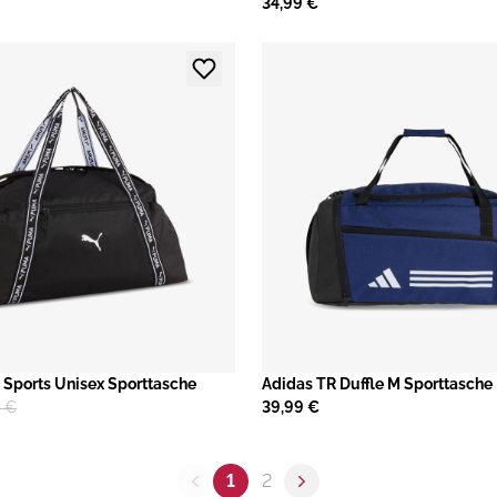
34,99 €
Sports Unisex Sporttasche
​Adidas TR Duffle M Sporttasche
9 €
39,99 €
1
2
Previous page
Next page