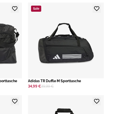
Sale
porttasche
​Adidas TR Duffle M Sporttasche
34,99 €
39,99 €