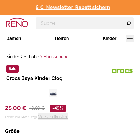
5 €-Newsletter-Rabatt sichern
Damen
Herren
Kinder
Kinder
Schuhe
Hausschuhe
Sale
Hersteller
​Crocs Baya Kinder Clog
:
25,00 €
49,99 €
-49%
Versandkosten
Preise inkl. MwSt. zzgl.
Größe