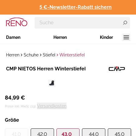
5 €-Newsletter-Rabatt sichern
Damen
Herren
Kinder
Herren
Schuhe
Stiefel
Winterstiefel
Hersteller
CMP NIETOS Herren Winterstiefel
:
84,99 €
Versandkosten
Preise inkl. MwSt. zzgl.
Größe
41.0
42.0
43.0
44.0
45.0