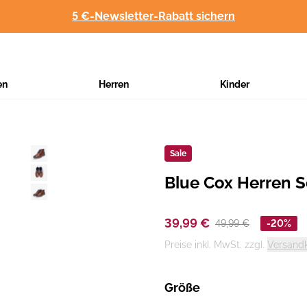
5 €-Newsletter-Rabatt sichern
en
Herren
Kinder
Sale
Blue Cox Herren 
Hersteller
:
39,99 €
49,99 €
-20%
Preise inkl. MwSt. zzgl.
Versand
Größe