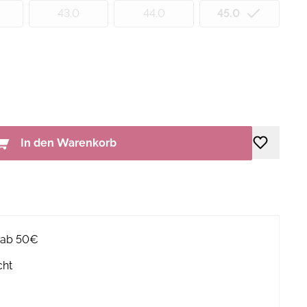
43.0
44.0
45.0
In den Warenkorb
g ab 50€
cht