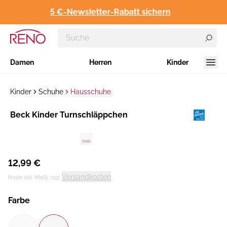
5 €-Newsletter-Rabatt sichern
Damen
Herren
Kinder
Kinder
Schuhe
Hausschuhe
Hersteller
​Beck Kinder Turnschläppchen
:
12,99 €
Versandkosten
Preise inkl. MwSt. zzgl.
Farbe