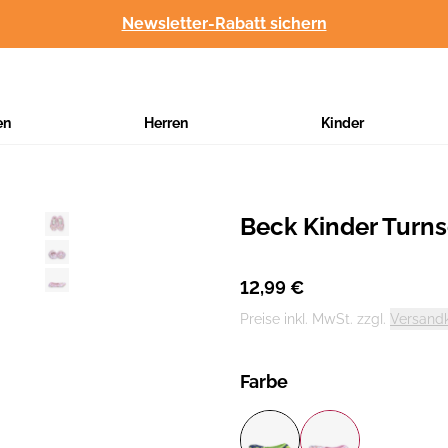
Newsletter-Rabatt sichern
en
Herren
Kinder
Beck Kinder Turn
Hersteller
:
12,99 €
Preise inkl. MwSt. zzgl.
Versand
Farbe