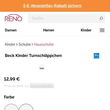
5 €-Newsletter-Rabatt sichern
Damen
Herren
Kinder
Kinder
Schuhe
Hausschuhe
Hersteller
​Beck Kinder Turnschläppchen
:
12,99 €
Versandkosten
Preise inkl. MwSt. zzgl.
Farbe