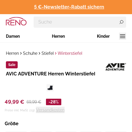
5 €-Newsletter-Rabatt sichern
Damen
Herren
Kinder
Herren
Schuhe
Stiefel
Winterstiefel
Sale
Hersteller
AVIC ADVENTURE Herren Winterstiefel
:
49,99 €
69,99 €
-28%
Versandkosten
Preise inkl. MwSt. zzgl.
Größe