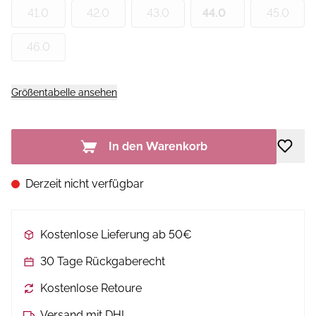
41.0
42.0
43.0
44.0
45.0
46.0
Größentabelle ansehen
In den Warenkorb
Derzeit nicht verfügbar
Kostenlose Lieferung ab 50€
30 Tage Rückgaberecht
Kostenlose Retoure
Versand mit DHL