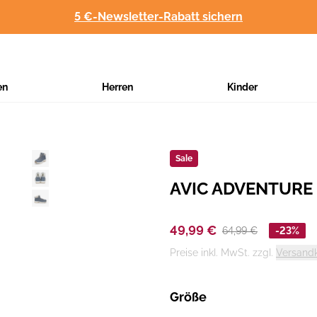
5 €-Newsletter-Rabatt sichern
en
Herren
Kinder
Sale
AVIC ADVENTURE 
Hersteller
:
49,99 €
64,99 €
-23%
Preise inkl. MwSt. zzgl.
Versand
Größe