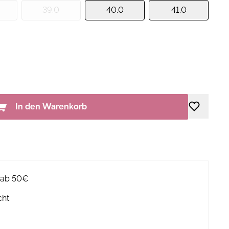
39.0
40.0
41.0
In den Warenkorb
g ab 50€
cht