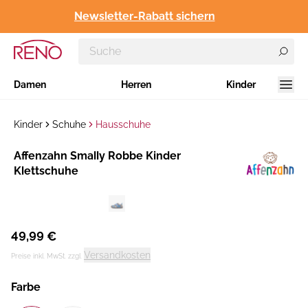
Newsletter-Rabatt sichern
Damen
Herren
Kinder
Kinder
Schuhe
Hausschuhe
Hersteller
Affenzahn Smally Robbe Kinder
:
Klettschuhe
49,99 €
Versandkosten
Preise inkl. MwSt. zzgl.
Farbe