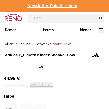
Newsletter-Rabatt sichern
Damen
Herren
Kinder
Kinder
Schuhe
Sneaker
Sneaker Low
Hersteller
​Adidas X_Plrpath Kinder Sneaker Low
:
44,99 €
Versandkosten
Preise inkl. MwSt. zzgl.
Farbe