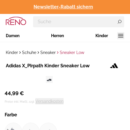
Newsletter-Rabatt sichern
Damen
Herren
Kinder
Kinder
Schuhe
Sneaker
Sneaker Low
Hersteller
​Adidas X_Plrpath Kinder Sneaker Low
:
44,99 €
Versandkosten
Preise inkl. MwSt. zzgl.
Farbe