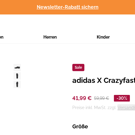
Newsletter-Rabatt sichern
en
Herren
Kinder
Sale
adidas X Crazyfas
Hersteller
:
41,99 €
59,99 €
-30%
Preise inkl. MwSt. zzgl.
Versand
Größe