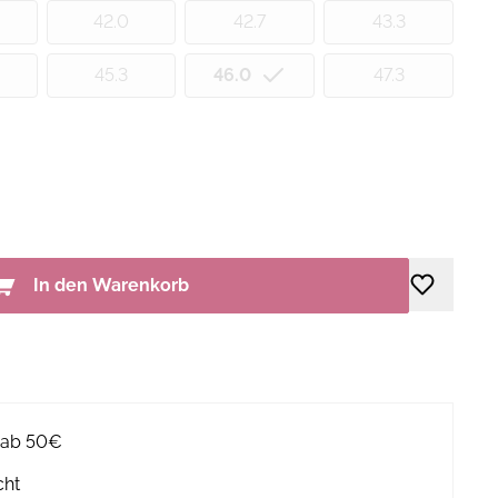
42.0
42.7
43.3
45.3
46.0
47.3
In den Warenkorb
g ab 50€
cht