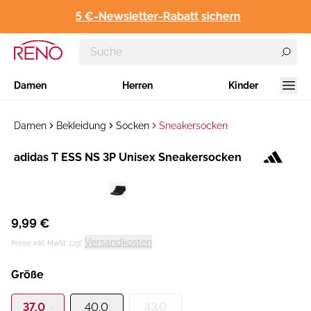
5 €-Newsletter-Rabatt sichern
Damen
Herren
Kinder
Damen
Bekleidung
Socken
Sneakersocken
Hersteller
adidas T ESS NS 3P Unisex Sneakersocken
:
9,99 €
Versandkosten
Preise inkl. MwSt. zzgl.
Größe
37.0
40.0
43.0