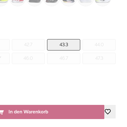
42.7
43.3
44.0
46.0
46.7
47.3
In den Warenkorb