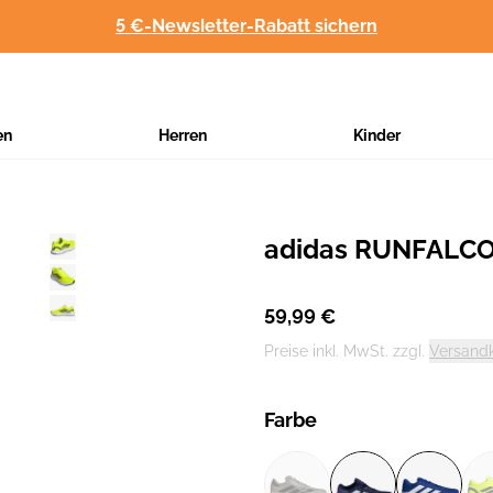
5 €-Newsletter-Rabatt sichern
en
Herren
Kinder
adidas RUNFALCO
Hersteller
:
59,99 €
Preise inkl. MwSt. zzgl.
Versand
Farbe