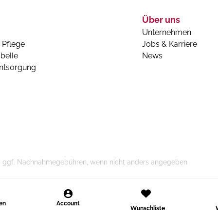
Über uns
Unternehmen
 Pflege
Jobs & Karriere
belle
News
entsorgung
n und ggf. Nachnahmegebühren, wenn nicht anders angegeben
den
Account
Wunschliste