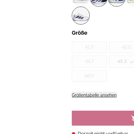
Größe
41.3
42.0
44.7
45.3
48.0
Größentabelle ansehen
Derzeit nicht verfügbar