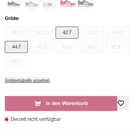
Größe
41.3
42.0
42.7
43.3
44.0
44.7
45.3
46.0
46.7
47.3
48.0
Größentabelle ansehen
In den Warenkorb
Derzeit nicht verfügbar