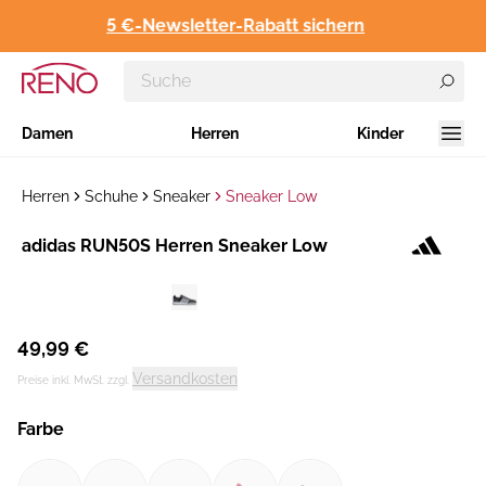
5 €-Newsletter-Rabatt sichern
Damen
Herren
Kinder
Herren
Schuhe
Sneaker
Sneaker Low
Hersteller
adidas RUN50S Herren Sneaker Low
:
49,99 €
Versandkosten
Preise inkl. MwSt. zzgl.
Farbe