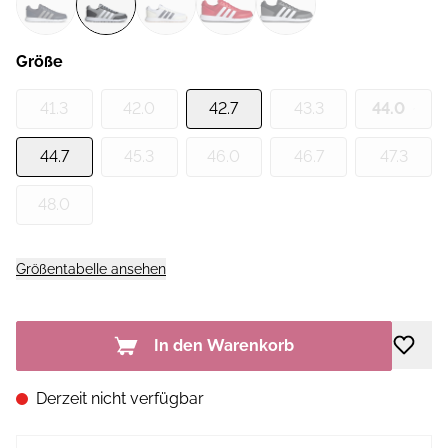
Größe
41.3
42.0
42.7
43.3
44.0
44.7
45.3
46.0
46.7
47.3
48.0
Größentabelle ansehen
In den Warenkorb
Derzeit nicht verfügbar