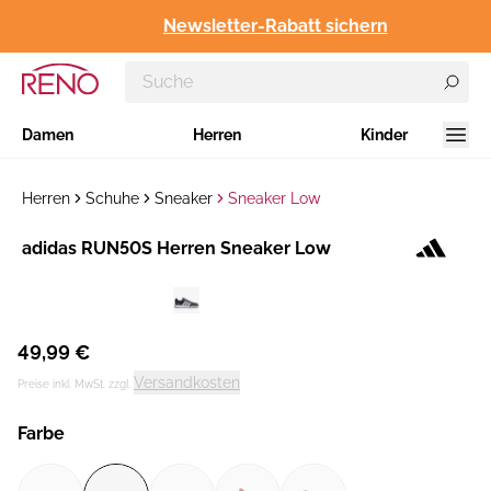
Newsletter-Rabatt sichern
Damen
Herren
Kinder
Herren
Schuhe
Sneaker
Sneaker Low
Hersteller
adidas RUN50S Herren Sneaker Low
:
49,99 €
Versandkosten
Preise inkl. MwSt. zzgl.
Farbe