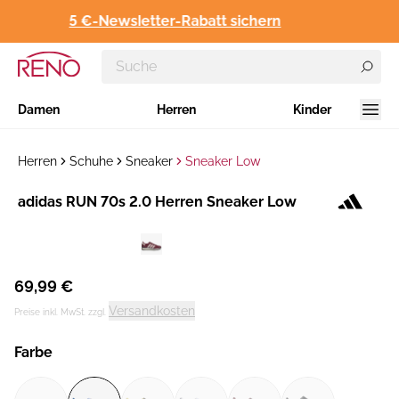
5 €-Newsletter-Rabatt sichern
Damen
Herren
Kinder
Herren
Schuhe
Sneaker
Sneaker Low
Hersteller
adidas RUN 70s 2.0 Herren Sneaker Low
:
69,99 €
Versandkosten
Preise inkl. MwSt. zzgl.
Farbe