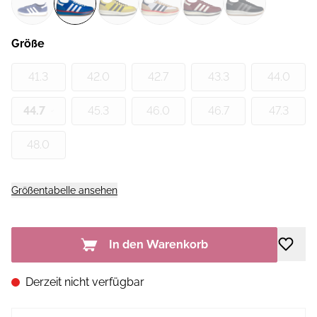
Größe
41.3
42.0
42.7
43.3
44.0
44.7
45.3
46.0
46.7
47.3
48.0
Größentabelle ansehen
In den Warenkorb
Derzeit nicht verfügbar