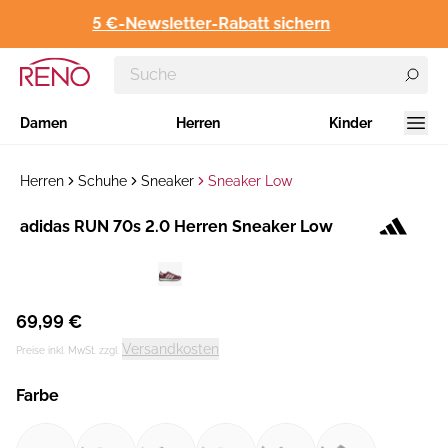
5 €-Newsletter-Rabatt sichern
Damen
Herren
Kinder
Herren
Schuhe
Sneaker
Sneaker Low
Hersteller
adidas RUN 70s 2.0 Herren Sneaker Low
:
69,99 €
Versandkosten
Preise inkl. MwSt. zzgl.
Farbe