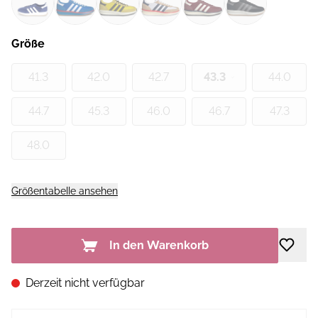
Größe
41.3
42.0
42.7
43.3
44.0
44.7
45.3
46.0
46.7
47.3
48.0
Größentabelle ansehen
In den Warenkorb
Derzeit nicht verfügbar