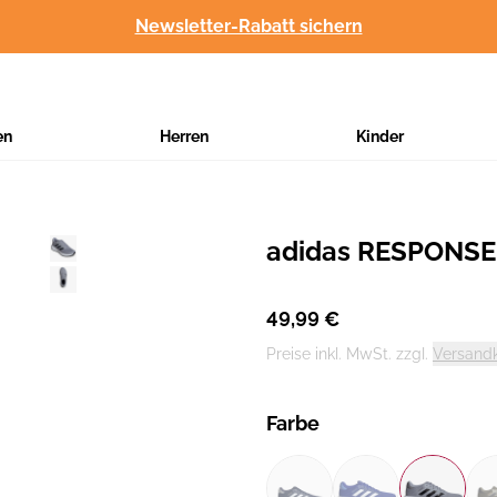
Newsletter-Rabatt sichern
en
Herren
Kinder
adidas RESPONSE
Hersteller
:
49,99 €
Preise inkl. MwSt. zzgl.
Versand
Farbe