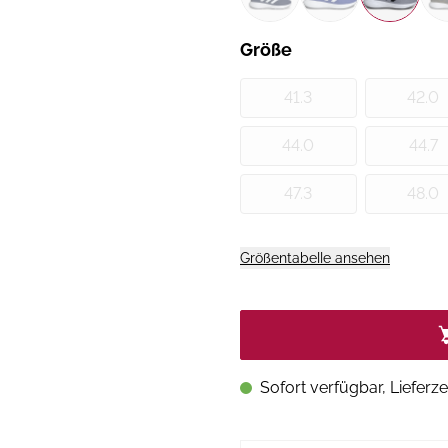
Größe
41.3
42.0
44.0
44.7
47.3
48.0
Größentabelle ansehen
Sofort verfügbar, Lieferze