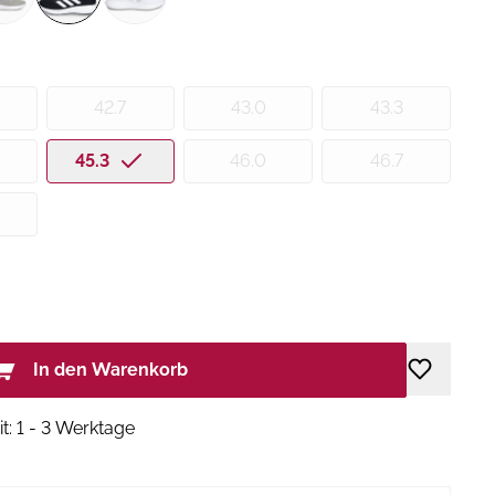
42.7
43.0
43.3
45.3
46.0
46.7
In den Warenkorb
it: 1 - 3 Werktage