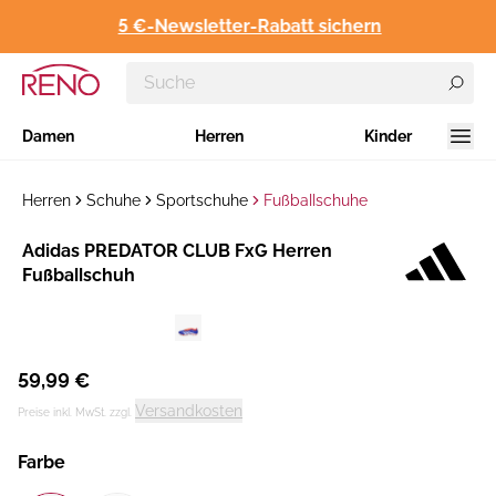
5 €-Newsletter-Rabatt sichern
Damen
Herren
Kinder
Herren
Schuhe
Sportschuhe
Fußballschuhe
Hersteller
​Adidas PREDATOR CLUB FxG Herren
:
Fußballschuh
59,99 €
Versandkosten
Preise inkl. MwSt. zzgl.
Farbe