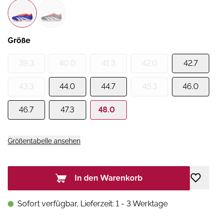
Größe
39.3
40.0
41.3
42.0
42.7
43.3
44.0
44.7
45.3
46.0
46.7
47.3
48.0
Größentabelle ansehen
In den Warenkorb
Sofort verfügbar, Lieferzeit: 1 - 3 Werktage