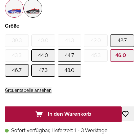
Größe
39.3
40.0
41.3
42.0
42.7
43.3
44.0
44.7
45.3
46.0
46.7
47.3
48.0
Größentabelle ansehen
In den Warenkorb
Sofort verfügbar, Lieferzeit: 1 - 3 Werktage