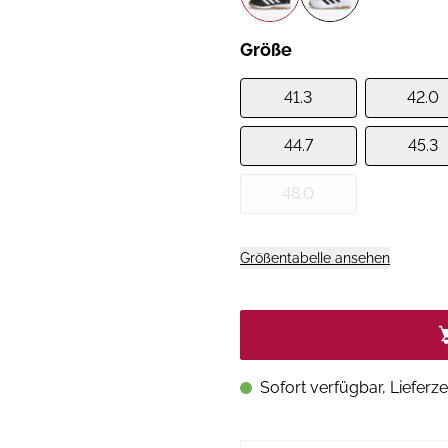
Größe
41.3
42.0
44.7
45.3
48.0
Größentabelle ansehen
Sofort verfügbar, Lieferze