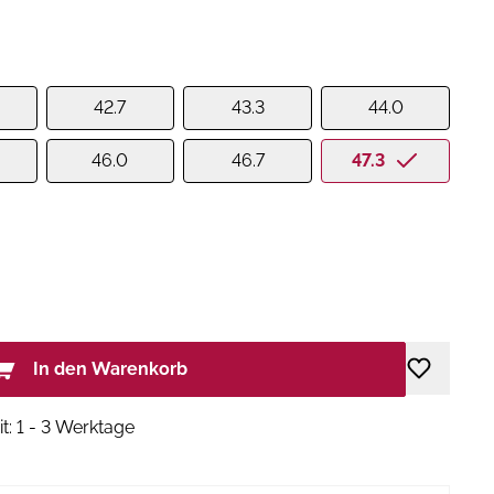
42.7
43.3
44.0
46.0
46.7
47.3
In den Warenkorb
it: 1 - 3 Werktage