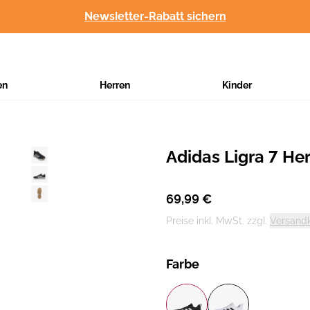
Newsletter-Rabatt sichern
en
Herren
Kinder
Adidas Ligra 7 He
Hersteller
:
69,99 €
Preise inkl. MwSt. zzgl.
Versand
Farbe