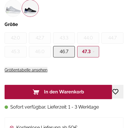
Größe
42.0
42.7
43.3
44.0
44.7
45.3
46.0
46.7
47.3
Größentabelle ansehen
In den Warenkorb
Sofort verfügbar, Lieferzeit: 1 - 3 Werktage
Kostenlose Lieferung ab 50€