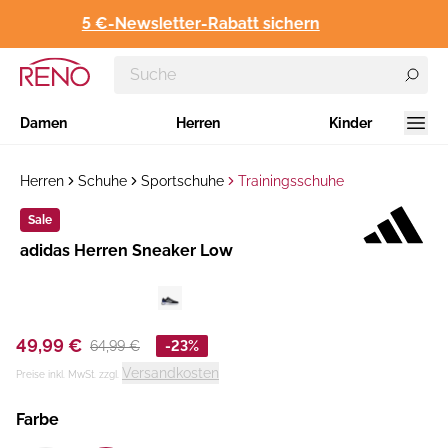
5 €-Newsletter-Rabatt sichern
Damen
Herren
Kinder
Herren
Schuhe
Sportschuhe
Trainingsschuhe
Sale
Hersteller
adidas Herren Sneaker Low
:
49,99 €
64,99 €
-23%
Versandkosten
Preise inkl. MwSt. zzgl.
Farbe